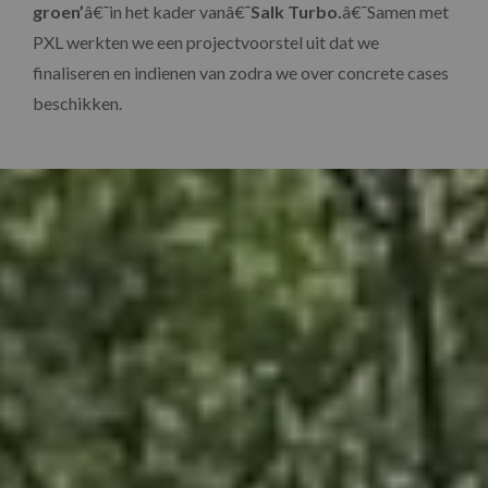
groen’
â€¯in het kader vanâ€¯
Salk Turbo.
â€¯Samen met
PXL werkten we een projectvoorstel uit dat we
finaliseren en indienen van zodra we over concrete cases
beschikken.