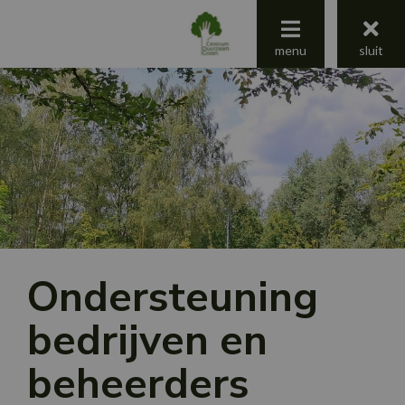
menu
menu
sluit
Centrum Duurzaam Groen
Jaaroverzicht 2025
Ondersteuning
bedrijven en
beheerders