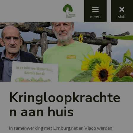
menu
menu
sluit
Centrum Duurzaam Groen
Jaaroverzicht 2025
Kringloopkrachte
n aan huis
In samenwerking met Limburg.net en Vlaco werden