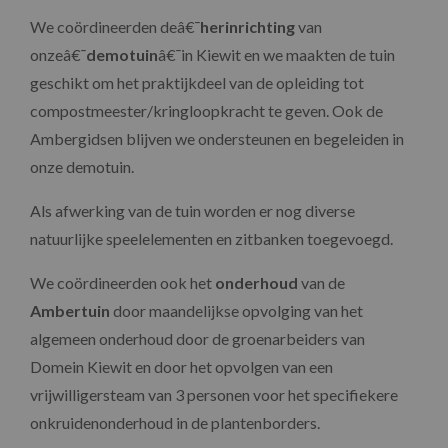
We coördineerden deâ€¯
herinrichting
van
onzeâ€¯
demotuin
â€¯in Kiewit en we maakten de tuin
geschikt om het praktijkdeel van de opleiding tot
compostmeester/kringloopkracht te geven. Ook de
Ambergidsen blijven we ondersteunen en begeleiden in
onze demotuin.
Als afwerking van de tuin worden er nog diverse
natuurlijke speelelementen en zitbanken toegevoegd.
We coördineerden ook het
onderhoud
van de
Ambertuin
door maandelijkse opvolging van het
algemeen onderhoud door de groenarbeiders van
Domein Kiewit en door het opvolgen van een
vrijwilligersteam van 3 personen voor het specifiekere
onkruidenonderhoud in de plantenborders.