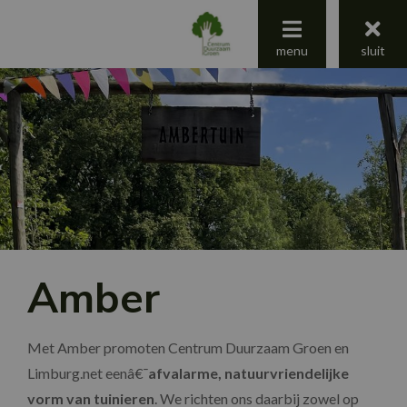
menu
menu
sluit
Centrum Duurzaam Groen
Jaaroverzicht 2025
Amber
Met Amber promoten Centrum Duurzaam Groen en
Limburg.net eenâ€¯
afvalarme, natuurvriendelijke
vorm van tuinieren
. We richten ons daarbij zowel op