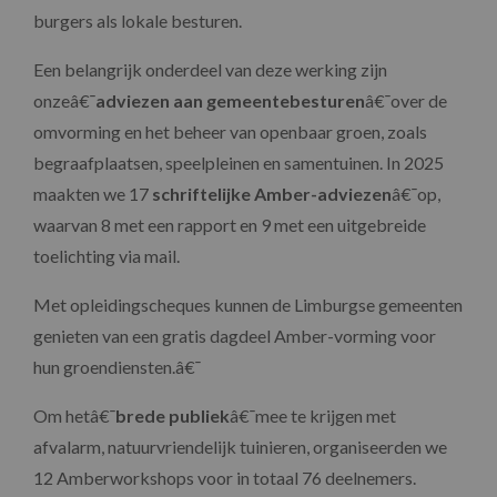
burgers als lokale besturen.
Een belangrijk onderdeel van deze werking zijn
onzeâ€¯
adviezen aan gemeentebesturen
â€¯over de
omvorming en het beheer van openbaar groen, zoals
begraafplaatsen, speelpleinen en samentuinen. In 2025
maakten we 17
schriftelijke Amber-adviezen
â€¯op,
waarvan 8 met een rapport en 9 met een uitgebreide
toelichting via mail.
Met opleidingscheques kunnen de Limburgse gemeenten
genieten van een gratis dagdeel
Amber-vorming voor
hun groendiensten.â€¯
Om hetâ€¯
brede publiek
â€¯mee te krijgen met
afvalarm, natuurvriendelijk tuinieren, organiseerden we
12 Amberworkshops voor in totaal 76 deelnemers.