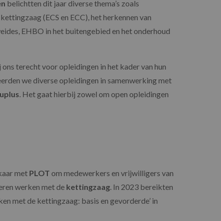
en
belichtten dit jaar diverse thema’s zoals
kettingzaag (ECS en ECC), het herkennen van
eides, EHBO in het buitengebied en het onderhoud
ons terecht voor opleidingen in het kader van hun
eerden we diverse opleidingen in samenwerking met
duplus
. Het gaat hierbij zowel om open opleidingen
lkaar met
PLOT
om medewerkers en vrijwilligers van
leren werken met de
kettingzaag
. In 2023 bereikten
en met de kettingzaag: basis en gevorderde’ in