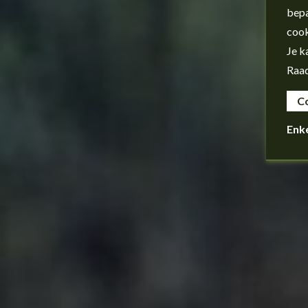
bepa
cook
Je k
Raa
C
Enk