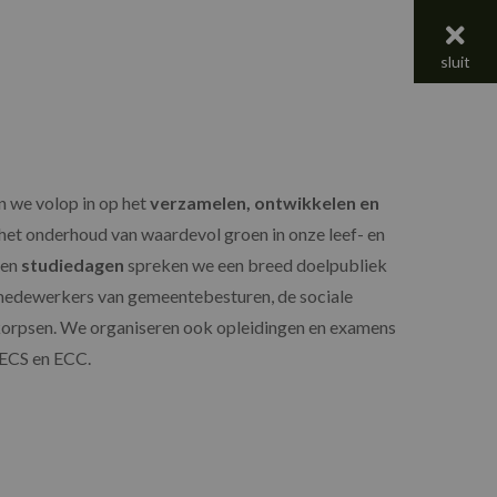
menu
sluit
n we volop in op het
verzamelen, ontwikkelen en
 het onderhoud van waardevol groen in onze leef- en
en
studiedagen
spreken we een breed doelpubliek
edewerkers van gemeentebesturen, de sociale
orpsen. We organiseren ook opleidingen en examens
 ECS en ECC.