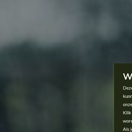
W
Deze
kunn
onze
Klik
word
Als 