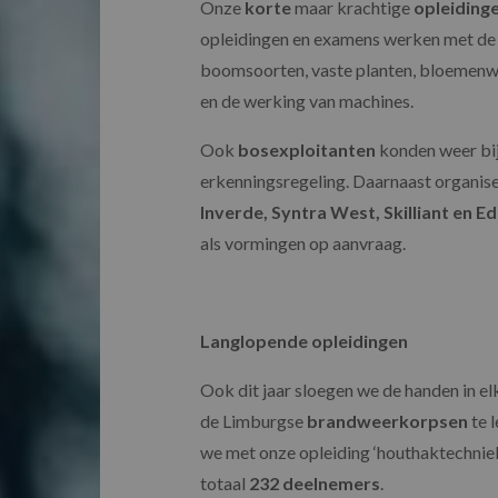
Onze
korte
maar krachtige
opleiding
opleidingen en examens werken met de 
boomsoorten, vaste planten, bloemenw
en de werking van machines.
Ook
bosexploitanten
konden weer bij 
erkenningsregeling. Daarnaast organis
Inverde, Syntra West, Skilliant en E
als vormingen op aanvraag.
Langlopende opleidingen
Ook dit jaar sloegen we de handen in e
de Limburgse
brandweerkorpsen
te 
we met onze opleiding ‘houthaktechniek
totaal
232 deelnemers
.